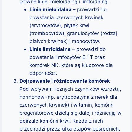
główne linie: mieloidalną i limfoidalną.
Linia mieloidalna
– prowadzi do
powstania czerwonych krwinek
(erytrocytów), płytek krwi
(trombocytów), granulocytów (rodzaj
białych krwinek) i monocytów.
Linia limfoidalna
– prowadzi do
powstania limfocytów B i T oraz
komórek NK, które są kluczowe dla
odporności.
Dojrzewanie i różnicowanie komórek
Pod wpływem licznych czynników wzrostu,
hormonów (np. erytropoetyna z nerek dla
czerwonych krwinek) i witamin, komórki
progenitorowe dzielą się dalej i różnicują w
dojrzałe komórki krwi. Każda z nich
przechodzi przez kilka etapów pośrednich,