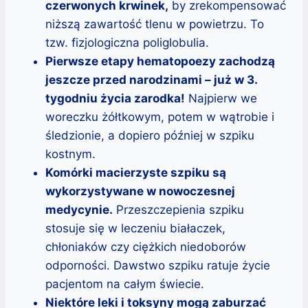
czerwonych krwinek,
by zrekompensować
niższą zawartość tlenu w powietrzu. To
tzw. fizjologiczna poliglobulia.
Pierwsze etapy hematopoezy zachodzą
jeszcze przed narodzinami – już w 3.
tygodniu życia zarodka!
Najpierw we
woreczku żółtkowym, potem w wątrobie i
śledzionie, a dopiero później w szpiku
kostnym.
Komórki macierzyste szpiku są
wykorzystywane w nowoczesnej
medycynie.
Przeszczepienia szpiku
stosuje się w leczeniu białaczek,
chłoniaków czy ciężkich niedoborów
odporności. Dawstwo szpiku ratuje życie
pacjentom na całym świecie.
Niektóre leki i toksyny mogą zaburzać