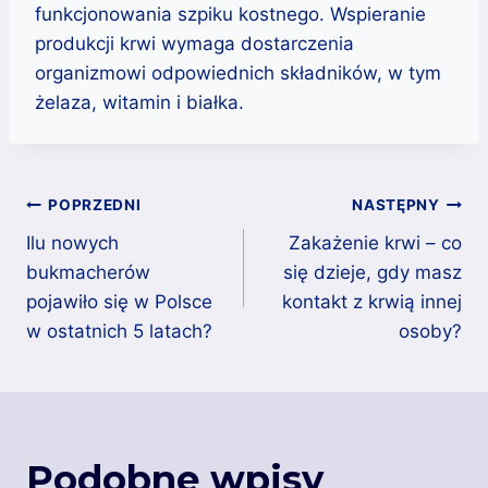
funkcjonowania szpiku kostnego. Wspieranie
produkcji krwi wymaga dostarczenia
organizmowi odpowiednich składników, w tym
żelaza, witamin i białka.
Nawigacja
POPRZEDNI
NASTĘPNY
wpisu
Ilu nowych
Zakażenie krwi – co
bukmacherów
się dzieje, gdy masz
pojawiło się w Polsce
kontakt z krwią innej
w ostatnich 5 latach?
osoby?
Podobne wpisy