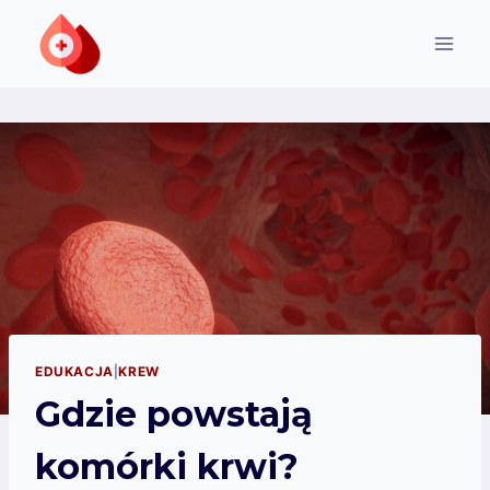
Przejdź
do
treści
EDUKACJA
|
KREW
Gdzie powstają
komórki krwi?