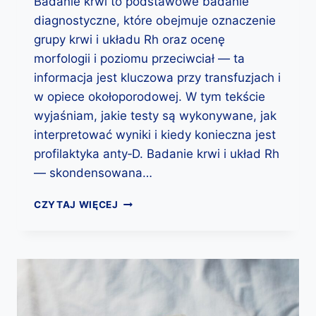
Badanie krwi to podstawowe badanie
A
diagnostyczne, które obejmuje oznaczenie
N
A
grupy krwi i układu Rh oraz ocenę
B
morfologii i poziomu przeciwciał — ta
E
informacja jest kluczowa przy transfuzjach i
Z
P
w opiece okołoporodowej. W tym tekście
I
wyjaśniam, jakie testy są wykonywane, jak
E
interpretować wyniki i kiedy konieczna jest
C
profilaktyka anty‑D. Badanie krwi i układ Rh
Z
E
— skondensowana…
Ń
S
B
CZYTAJ WIĘCEJ
T
A
W
D
O
A
T
N
E
I
R
E
A
K
P