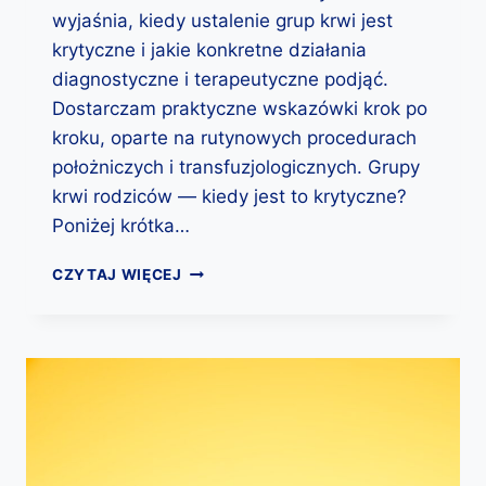
S
wyjaśnia, kiedy ustalenie grup krwi jest
I
krytyczne i jakie konkretne działania
Ę
diagnostyczne i terapeutyczne podjąć.
D
O
Dostarczam praktyczne wskazówki krok po
B
kroku, oparte na rutynowych procedurach
A
położniczych i transfuzjologicznych. Grupy
D
A
krwi rodziców — kiedy jest to krytyczne?
Ń
Poniżej krótka…
,
B
G
CZYTAJ WIĘCEJ
Y
R
W
U
Y
P
N
Y
I
K
K
R
B
W
Y
I
Ł
R