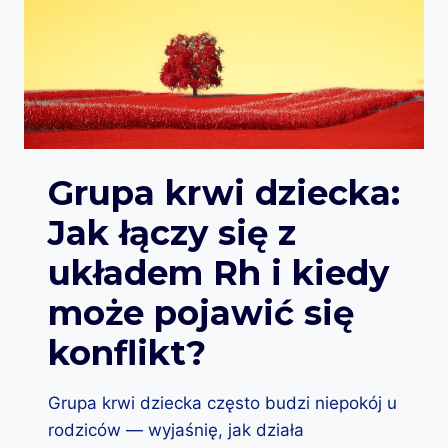
W
O
I
D
A
Z
R
I
Y
C
G
Ó
O
W
D
:
N
K
Grupa krwi dziecka:
Y
I
?
Jak łączy się z
E
D
układem Rh i kiedy
Y
D
może pojawić się
O
B
konflikt?
Ó
R
G
Grupa krwi dziecka często budzi niepokój u
R
rodziców — wyjaśnię, jak działa
U