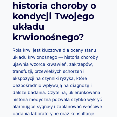
historia choroby o
N
T
kondycji Twojego
E
R
układu
P
R
krwionośnego?
E
T
U
Rola krwi jest kluczowa dla oceny stanu
J
układu krwionośnego — historia choroby
E
T
ujawnia wzorce krwawień, zakrzepów,
O
transfuzji, przewlekłych schorzeń i
P
ekspozycji na czynniki ryzyka, które
E
R
bezpośrednio wpływają na diagnozę i
S
dalsze badania. Czytelna, ukierunkowana
O
historia medyczna pozwala szybko wykryć
N
alarmujące sygnały i zaplanować właściwe
E
L
badania laboratoryjne oraz konsultacje