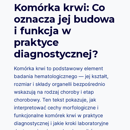
T
Komórka krwi: Co
A
O
C
oznacza jej budowa
R
J
I
E
i funkcja w
A
N
C
T
praktyce
H
Ó
O
W
diagnostycznej?
R
O
B
Komórka krwi to podstawowy element
Y
badania hematologicznego — jej kształt,
O
K
rozmiar i składy organelli bezpośrednio
O
wskazują na rodzaj choroby i etap
N
chorobowy. Ten tekst pokazuje, jak
D
Y
interpretować cechy morfologiczne i
C
funkcjonalne komórek krwi w praktyce
J
diagnostycznej i jakie kroki laboratoryjne
I