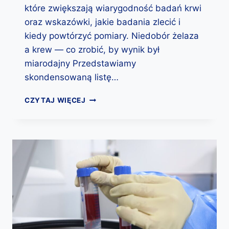
Ą
które zwiększają wiarygodność badań krwi
N
oraz wskazówki, jakie badania zlecić i
I
kiedy powtórzyć pomiary. Niedobór żelaza
E
a krew — co zrobić, by wynik był
P
R
miarodajny Przedstawiamy
A
skondensowaną listę…
W
I
N
CZYTAJ WIĘCEJ
D
I
Ł
E
O
D
W
O
O
B
Ś
Ó
C
R
I
Ż
I
E
C
L
O
A
N
Z