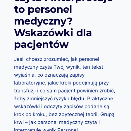
N
to personel
I
A
medyczny?
S
I
Wskazówki dla
Ę
Z
pacjentów
G
O
D
Jeśli chcesz zrozumieć, jak personel
N
medyczny czyta Twój wynik, ten tekst
O
Ś
wyjaśnia, co oznaczają zapisy
Ć
laboratoryjne, jakie kroki podejmują przy
Z
transfuzji i co sam pacjent powinien zrobić,
B
żeby zmniejszyć ryzyko błędu. Praktyczne
I
O
wskazówki i odczyty zapisów podane są
R
krok po kroku, bez zbytecznej teorii. Grupą
C
krwi – jak personel medyczny czyta i
Ą
?
interpretuje wynik Personel…