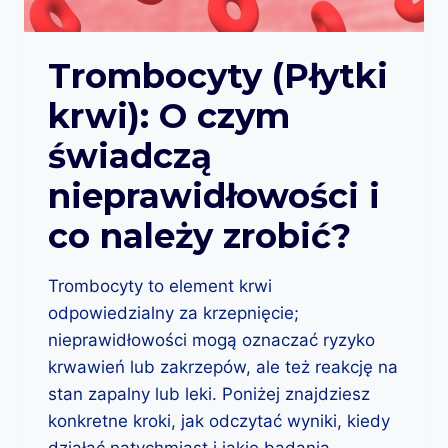
U
J
S
A
E
K
Trombocyty (Płytki
R
I
O
krwi): O czym
C
L
H
O
świadczą
S
G
T
I
nieprawidłowości i
A
C
N
Z
co należy zrobić?
Ł
N
Ą
E
C
G
Trombocyty to element krwi
Z
O
odpowiedzialny za krzepnięcie;
Y
?
S
nieprawidłowości mogą oznaczać ryzyko
I
krwawień lub zakrzepów, ale też reakcję na
Ę
stan zapalny lub leki. Poniżej znajdziesz
Z
G
konkretne kroki, jak odczytać wyniki, kiedy
R
działać natychmiast i jakie badania