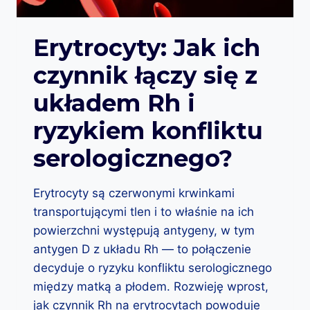
N
E
A
G
C
Erytrocyty: Jak ich
O
Z
?
czynnik łączy się z
A
J
układem Rh i
E
J
ryzykiem konfliktu
B
U
serologicznego?
D
O
W
Erytrocyty są czerwonymi krwinkami
A
transportującymi tlen i to właśnie na ich
I
F
powierzchni występują antygeny, w tym
U
antygen D z układu Rh — to połączenie
N
decyduje o ryzyku konfliktu serologicznego
K
C
między matką a płodem. Rozwieję wprost,
J
jak czynnik Rh na erytrocytach powoduje