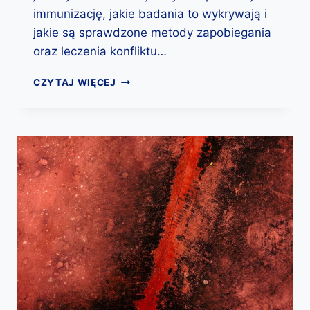
A
immunizację, jakie badania to wykrywają i
W
jakie są sprawdzone metody zapobiegania
P
R
oraz leczenia konfliktu…
A
K
E
CZYTAJ WIĘCEJ
T
R
Y
Y
C
T
E
R
D
O
I
C
A
Y
G
T
N
Y
O
:
S
J
T
A
Y
K
C
I
Z
C
N