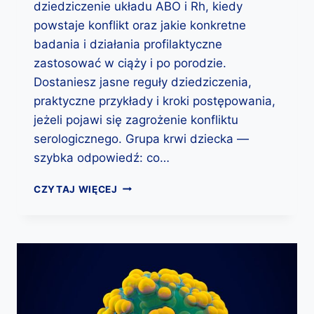
P
dziedziczenie układu ABO i Rh, kiedy
Y
powstaje konflikt oraz jakie konkretne
J
badania i działania profilaktyczne
E
S
zastosować w ciąży i po porodzie.
T
Dostaniesz jasne reguły dziedziczenia,
K
praktyczne przykłady i kroki postępowania,
R
jeżeli pojawi się zagrożenie konfliktu
Y
T
serologicznego. Grupa krwi dziecka —
Y
szybka odpowiedź: co…
C
Z
G
CZYTAJ WIĘCEJ
N
R
Y
U
?
P
P
A
R
K
Z
R
Y
W
P
I
A