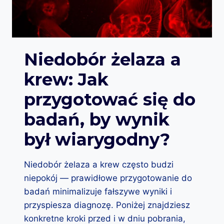
E
T
M
K
?
I
K
R
Niedobór żelaza a
W
krew: Jak
I
)
przygotować się do
:
O
badań, by wynik
C
Z
był wiarygodny?
Y
M
Ś
Niedobór żelaza a krew często budzi
W
niepokój — prawidłowe przygotowanie do
I
A
badań minimalizuje fałszywe wyniki i
D
przyspiesza diagnozę. Poniżej znajdziesz
C
konkretne kroki przed i w dniu pobrania,
Z