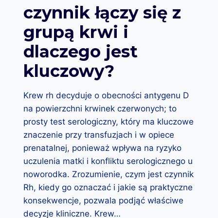
czynnik łączy się z
Ł
S
grupą krwi i
Z
O
dlaczego jest
W
A
kluczowy?
Ć
W
Y
Krew rh decyduje o obecności antygenu D
N
na powierzchni krwinek czerwonych; to
I
K
prosty test serologiczny, który ma kluczowe
B
znaczenie przy transfuzjach i w opiece
A
prenatalnej, ponieważ wpływa na ryzyko
D
A
uczulenia matki i konfliktu serologicznego u
N
noworodka. Zrozumienie, czym jest czynnik
I
Rh, kiedy go oznaczać i jakie są praktyczne
A
konsekwencje, pozwala podjąć właściwe
K
R
decyzje kliniczne. Krew…