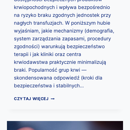
I
Ł
krwiopochodnych i wpływa bezpośrednio
A
na ryzyko braku zgodnych jednostek przy
D
nagłych transfuzjach. W poniższym hubie
E
M
wyjaśniam, jakie mechanizmy (demografia,
R
system zarządzania zapasami, procedury
H
zgodności) warunkują bezpieczeństwo
I
terapii i jak kliniki oraz centra
K
I
krwiodawstwa praktycznie minimalizują
E
braki. Popularność grup krwi —
D
skondensowana odpowiedź (kroki dla
Y
M
bezpieczeństwa i stabilnych…
O
Ż
P
CZYTAJ WIĘCEJ
E
O
P
P
O
U
J
L
A
A