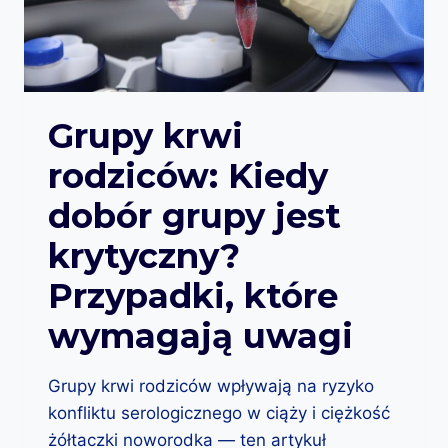
A
A
L
A
E
K
Ż
R
Y
E
Z
W
Grupy krwi
R
:
O
rodziców: Kiedy
J
B
A
I
dobór grupy jest
K
Ć
P
?
krytyczny?
R
Z
Przypadki, które
Y
G
wymagają uwagi
O
T
O
Grupy krwi rodziców wpływają na ryzyko
W
konfliktu serologicznego w ciąży i ciężkość
A
Ć
żółtaczki noworodka — ten artykuł