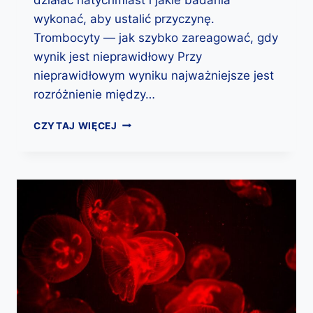
U
wykonać, aby ustalić przyczynę.
P
Trombocyty — jak szybko zareagować, gdy
Ą
K
wynik jest nieprawidłowy Przy
R
nieprawidłowym wyniku najważniejsze jest
W
rozróżnienie między…
I
I
T
CZYTAJ WIĘCEJ
O
R
G
O
Ó
M
L
B
N
O
Y
C
M
Y
Z
T
D
Y
R
(
O
P
W
Ł
I
Y