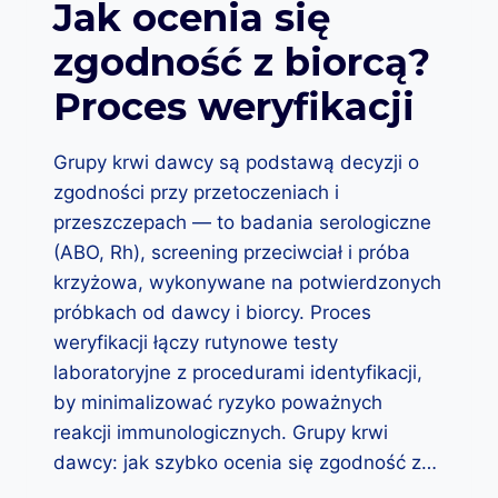
Jak ocenia się
Ł
Ą
zgodność z biorcą?
C
Z
Proces weryfikacji
Y
S
I
Grupy krwi dawcy są podstawą decyzji o
Ę
zgodności przy przetoczeniach i
Z
G
przeszczepach — to badania serologiczne
R
(ABO, Rh), screening przeciwciał i próba
U
krzyżowa, wykonywane na potwierdzonych
P
Ą
próbkach od dawcy i biorcy. Proces
K
weryfikacji łączy rutynowe testy
R
laboratoryjne z procedurami identyfikacji,
W
by minimalizować ryzyko poważnych
I
I
reakcji immunologicznych. Grupy krwi
D
dawcy: jak szybko ocenia się zgodność z…
L
A