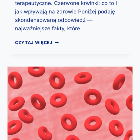
terapeutyczne. Czerwone krwinki: co to i
E
jak wpływają na zdrowie Poniżej podaję
M
R
skondensowaną odpowiedź —
H
najważniejsze fakty, które…
I
R
C
CZYTAJ WIĘCEJ
Y
Z
Z
E
Y
R
K
W
I
O
E
N
M
E
K
K
O
R
N
W
F
I
L
N
I
K
K
I
T
: