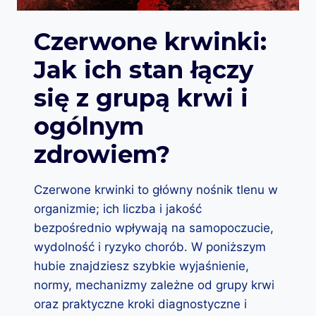
H
E
C
J
Z
Czerwone krwinki:
?
Y
Jak ich stan łączy
N
N
się z grupą krwi i
I
K
ogólnym
Ł
Ą
zdrowiem?
C
Z
Y
Czerwone krwinki to główny nośnik tlenu w
S
organizmie; ich liczba i jakość
I
Ę
bezpośrednio wpływają na samopoczucie,
Z
wydolność i ryzyko chorób. W poniższym
U
hubie znajdziesz szybkie wyjaśnienie,
K
Ł
normy, mechanizmy zależne od grupy krwi
A
oraz praktyczne kroki diagnostyczne i
D