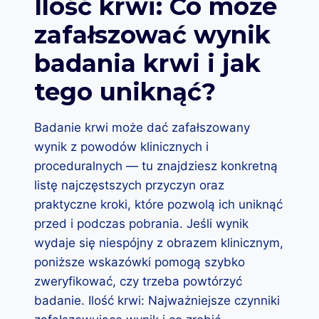
Ilość krwi: Co może
Y
zafałszować wynik
S
T
badania krwi i jak
K
O
tego uniknąć?
,
C
O
Badanie krwi może dać zafałszowany
C
wynik z powodów klinicznych i
H
C
proceduralnych — tu znajdziesz konkretną
I
listę najczęstszych przyczyn oraz
A
praktyczne kroki, które pozwolą ich uniknąć
Ł
B
przed i podczas pobrania. Jeśli wynik
Y
wydaje się niespójny z obrazem klinicznym,
Ś
poniższe wskazówki pomogą szybko
W
zweryfikować, czy trzeba powtórzyć
I
E
badanie. Ilość krwi: Najważniejsze czynniki
D