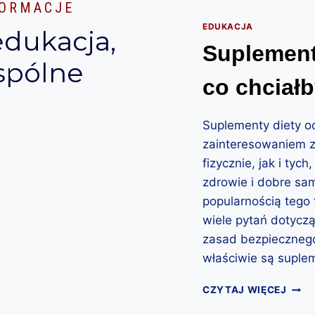
FORMACJE
EDUKACJA
edukacja,
Suplement
spólne
co chciał
Suplementy diety o
zainteresowaniem 
fizycznie, jak i tyc
zdrowie i dobre sa
popularnością tego
wiele pytań dotyczą
zasad bezpiecznego
właściwie są suplem
S
CZYTAJ WIĘCEJ
U