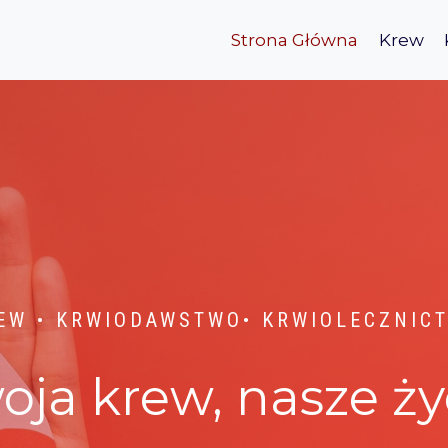
Strona Główna
Krew
EW • KRWIODAWSTWO• KRWIOLECZNIC
oja krew, nasze ży