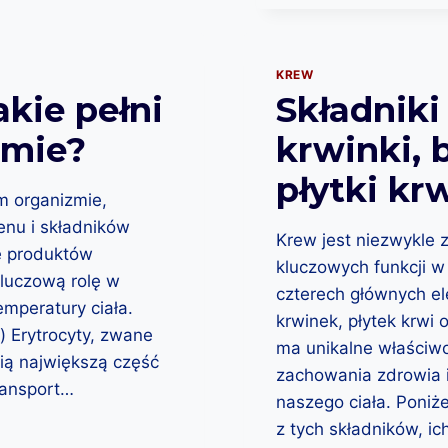
P
L
E
M
KREW
E
akie pełni
Składniki
N
T
zmie?
krwinki, 
Y
D
płytki kr
I
m organizmie,
E
lenu i składników
T
Krew jest niezwykle 
e produktów
Y
kluczowych funkcji w
–
kluczową rolę w
czterech głównych e
W
emperatury ciała.
S
krwinek, płytek krwi
) Erytrocyty, zwane
Z
ma unikalne właściwo
Y
ią największą część
zachowania zdrowia 
S
transport…
naszego ciała. Poniż
T
K
z tych składników, i
O