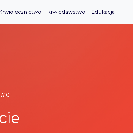
Krwiolecznictwo
Krwiodawstwo
Edukacja
TWO
cie