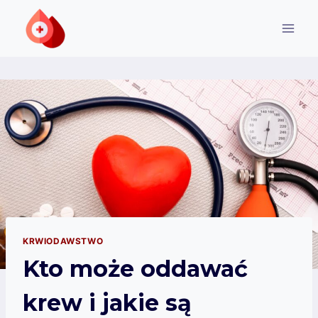
Przejdź
do
treści
KRWIODAWSTWO
Kto może oddawać
krew i jakie są