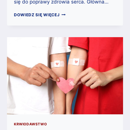
się do poprawy zdrowia serca. Główna…
KORZYŚCI
DOWIEDZ SIĘ WIĘCEJ
ZDROWOTNE
PŁYNĄCE
Z
ODDAWANIA
KRWI
KRWIODAWSTWO