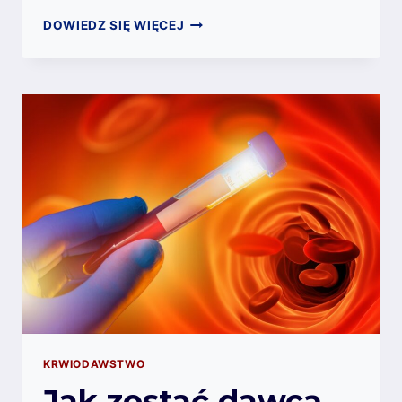
KTO
DOWIEDZ SIĘ WIĘCEJ
MOŻE
ODDAWAĆ
KREW
I
JAKIE
SĄ
WYMAGANIA
ZDROWOTNE?
KRWIODAWSTWO
Jak zostać dawcą