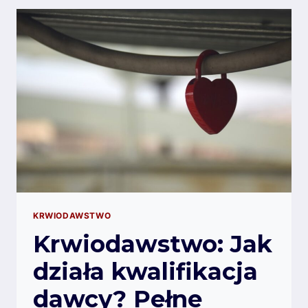
WIEDZIEĆ
PACJENT
PRZED
PIERWSZĄ
WIZYTĄ
W
CENTRUM
KRWIODAWSTWA?
KRWIODAWSTWO
Krwiodawstwo: Jak
działa kwalifikacja
dawcy? Pełne