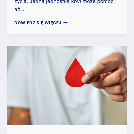
życia. Jedna jednostka krwi może pomóc
aż…
GDZIE
DOWIEDZ SIĘ WIĘCEJ
ODDAĆ
KREW?
PRZEWODNIK
PO
PUNKTACH
KRWIODAWSTWA