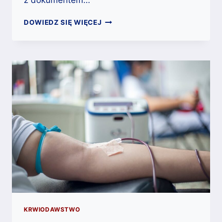
z dokumentem…
KRWIODAWSTWO:
DOWIEDZ SIĘ WIĘCEJ
JAK
DZIAŁA
KWALIFIKACJA
DAWCY?
PEŁNE
INFORMACJE
DLA
CHĘTNYCH
KRWIODAWSTWO