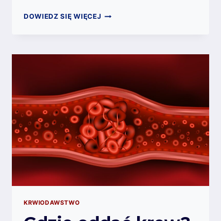
KRWIODAWSTWO
DOWIEDZ SIĘ WIĘCEJ
–
ILE
CZASU
ZAJMUJE
ODDANIE
5
LITRÓW
KRWI?
KRWIODAWSTWO