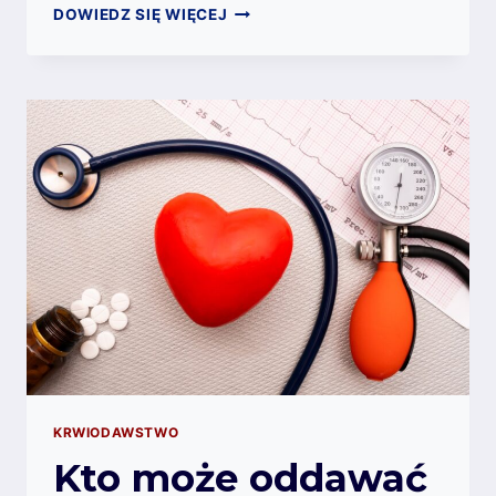
PROCES
DOWIEDZ SIĘ WIĘCEJ
ODDAWANIA
KRWI
KROK
PO
KROKU
KRWIODAWSTWO
Kto może oddawać