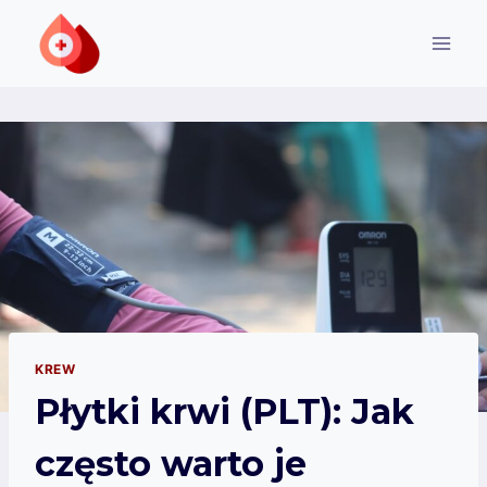
Przejdź
do
treści
KREW
Płytki krwi (PLT): Jak
często warto je