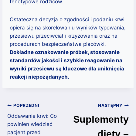
fenotypowe rodziców.
Ostateczna decyzja o zgodności i podaniu krwi
opiera się na skorelowaniu wyników typowania,
przesiewu przeciwciał i krzyżowania oraz na
procedurach bezpieczeństwa placówki.
Dokładne oznakowanie próbek, stosowanie
standardów jakości i szybkie reagowanie na
wyniki przesiewu są kluczowe dla uniknięcia
reakcji niepożądanych.
Nawigacja
POPRZEDNI
NASTĘPNY
wpisu
Oddawanie krwi: Co
Suplementy
powinien wiedzieć
diety –
pacjent przed