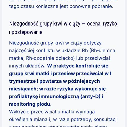
tego czasu konieczne jest ponowne pobranie.
Niezgodność grupy krwi w ciąży — ocena, ryzyko
i postępowanie
Niezgodność grupy krwi w ciąży dotyczy
najczęściej konfliktu w układzie Rh (Rh‑ujemna
matka, Rh‑dodatnie dziecko) lub przeciwciał
innych układów.
W praktyce kontroluje się
grupę krwi matki i przesiew przeciwciał w I
trymestrze i powtarza w późniejszych
miesiącach; w razie ryzyka wykonuje się
profilaktykę immunologiczną (anty‑D) i
monitoring płodu.
Wykrycie przeciwciał u matki wymaga
określenia miana i, w razie potrzeby, konsultacji
z perinatologiem oraz przygotowania planu