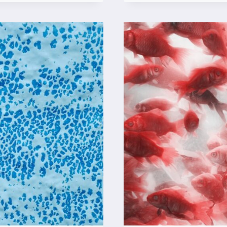
Z
SI
P
P
P
M
B