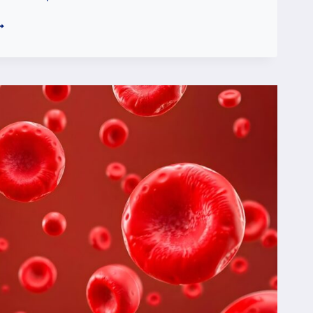
GLUTYNACJA
RWI:
AK
CENIA
Ę
GODNOŚĆ
RWI
RZED
RZETOCZENIEM?
ROSTY
ECHANIZM