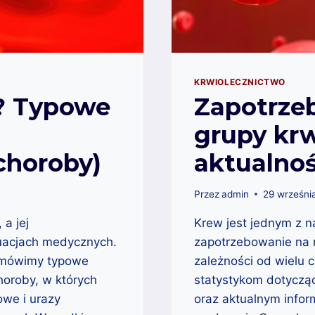
KRWIOLECZNICTWO
i? Typowe
Zapotrze
grupy krwi
choroby)
aktualnoś
Przez
admin
29 wrześni
a jej
Krew jest jednym z n
tuacjach medycznych.
zapotrzebowanie na r
 omówimy typowe
zależności od wielu 
choroby, w których
statystykom dotyczą
owe i urazy
oraz aktualnym infor