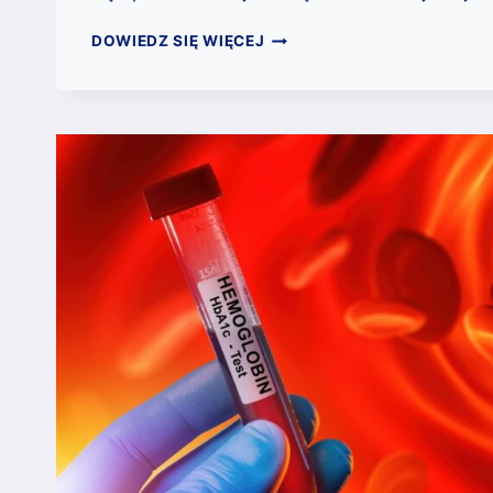
BADANIA
DOWIEDZ SIĘ WIĘCEJ
SEROLOGICZNE:
NA
CZYM
DOKŁADNIE
POLEGA
ZGODNOŚĆ
KRWI
I
JAK
SIĘ
JĄ
SPRAWDZA?