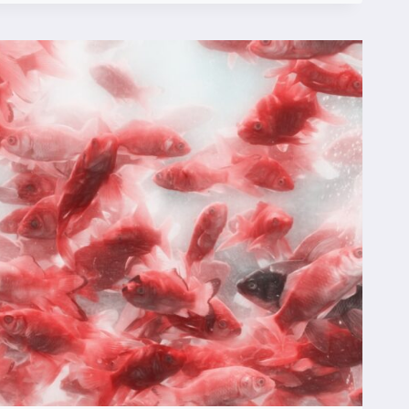
APOBIEGA
Ę
OWIKŁANIOM
RZY
RZETOCZENIU?
ECHANIZMY
EZPIECZEŃSTWA