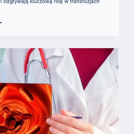
 odgrywają kluczową rolę w transfuzjach
APOTRZEBOWANIE
A
ÓŻNE
RUPY
RWI
TATYSTYKI
KTUALNOŚCI