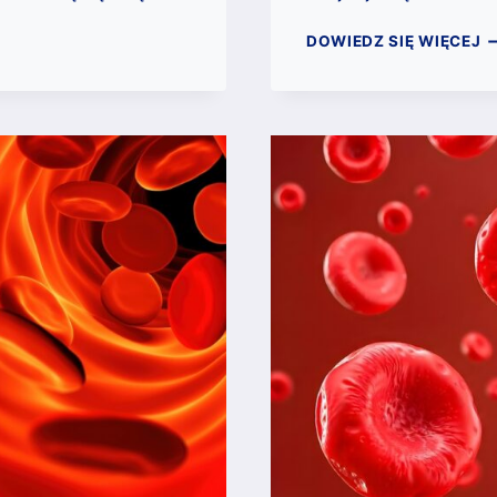
A
DOWIEDZ SIĘ WIĘCEJ
K
J
O
SI
Z
K
P
P
P
M