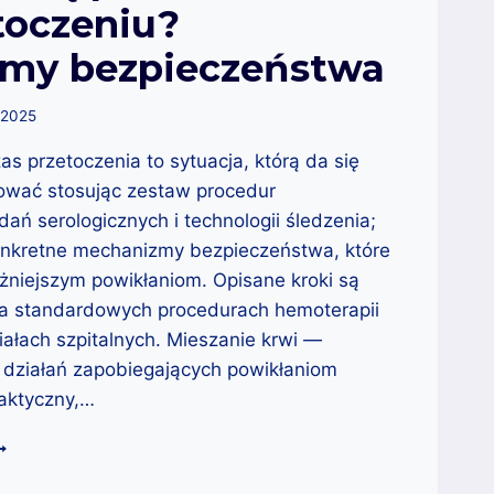
toczeniu?
my bezpieczeństwa
 2025
s przetoczenia to sytuacja, którą da się
nować stosując zestaw procedur
dań serologicznych i technologii śledzenia;
konkretne mechanizmy bezpieczeństwa, które
niejszym powikłaniom. Opisane kroki są
na standardowych procedurach hemoterapii
łach szpitalnych. Mieszanie krwi —
 działań zapobiegających powikłaniom
raktyczny,…
IESZANIE
RWI:
AK