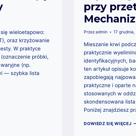
y
przy prze
Mechaniz
 się wieloetapowo:
Przez
admin
17 grudnia,
T), oraz krzyżowanie
Mieszanie krwi podcza
esty. W praktyce
praktycznie wyelimi
 (oznaczenie próbki,
identyfikacyjnych, ba
awaryjne (np.
ten artykuł opisuje 
i — szybka lista
zapobiegają najpoważ
praktyczne i oparte 
stosowanych w oddzia
skondensowana lista
Poniżej znajdziesz p
M
DOWIEDZ SIĘ WIĘCEJ
K
J