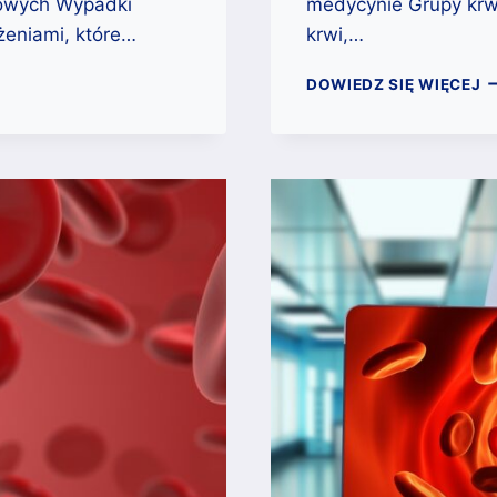
owych Wypadki
medycynie Grupy krwi
żeniami, które…
krwi,…
Z
DOWIEDZ SIĘ WIĘCEJ
N
R
G
K
–
S
I
A