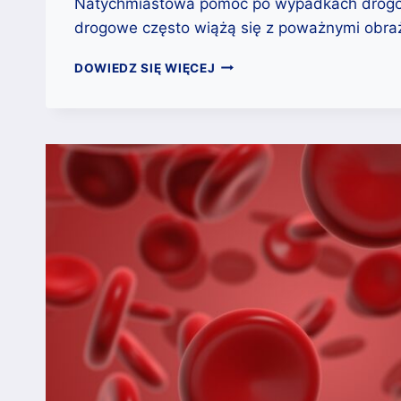
Natychmiastowa pomoc po wypadkach drog
drogowe często wiążą się z poważnymi obra
KTO
DOWIEDZ SIĘ WIĘCEJ
POTRZEBUJE
KRWI?
TYPOWE
PRZYPADKI
MEDYCZNE
(WYPADKI,
OPERACJE,
CHOROBY)