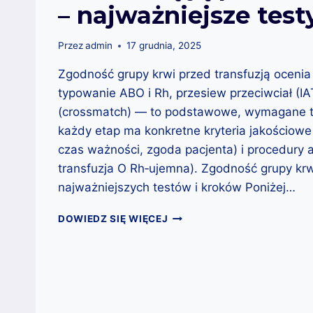
– najważniejsze test
Przez
admin
17 grudnia, 2025
Zgodność grupy krwi przed transfuzją ocenia
typowanie ABO i Rh, przesiew przeciwciał (IA
(crossmatch) — to podstawowe, wymagane t
każdy etap ma konkretne kryteria jakościowe
czas ważności, zgoda pacjenta) i procedury 
transfuzja O Rh‑ujemna). Zgodność grupy krw
najważniejszych testów i kroków Poniżej…
ZGODNOŚĆ
DOWIEDZ SIĘ WIĘCEJ
GRUPY
KRWI:
JAK
OCENIA
SIĘ
JĄ