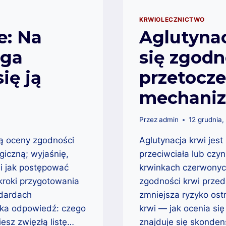
KRWIOLECZNICTWO
e: Na
Aglutynac
ega
się zgodn
ię ją
przetocz
mechani
Przez
admin
12 grudnia,
ą oceny zgodności
Aglutynacja krwi jest
giczną; wyjaśnię,
przeciwciała lub czyn
 i jak postępować
krwinkach czerwonyc
kroki przygotowania
zgodności krwi prze
ndardach
zmniejsza ryzyko ostr
ótka odpowiedź: czego
krwi — jak ocenia si
iesz zwięzłą listę…
znajduje się skonde