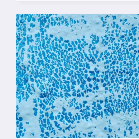
PRZED
TRANSFUZJĄ
–
NAJWAŻNIEJSZE
TESTY