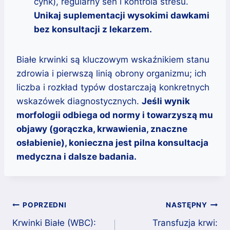
cynk), regularny sen i kontrola stresu.
Unikaj suplementacji wysokimi dawkami
bez konsultacji z lekarzem.
Białe krwinki są kluczowym wskaźnikiem stanu
zdrowia i pierwszą linią obrony organizmu; ich
liczba i rozkład typów dostarczają konkretnych
wskazówek diagnostycznych.
Jeśli wynik
morfologii odbiega od normy i towarzyszą mu
objawy (gorączka, krwawienia, znaczne
osłabienie), konieczna jest pilna konsultacja
medyczna i dalsze badania.
Nawigacja
POPRZEDNI
NASTĘPNY
wpisu
Krwinki Białe (WBC):
Transfuzja krwi: