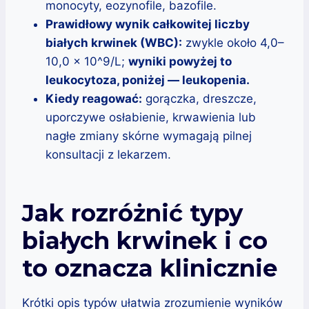
monocyty, eozynofile, bazofile.
Prawidłowy wynik całkowitej liczby
białych krwinek (WBC):
zwykle około 4,0–
10,0 × 10^9/L;
wyniki powyżej to
leukocytoza, poniżej — leukopenia.
Kiedy reagować:
gorączka, dreszcze,
uporczywe osłabienie, krwawienia lub
nagłe zmiany skórne wymagają pilnej
konsultacji z lekarzem.
Jak rozróżnić typy
białych krwinek i co
to oznacza klinicznie
Krótki opis typów ułatwia zrozumienie wyników