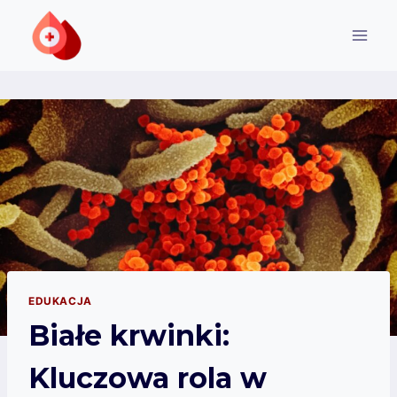
Przejdź
do
treści
EDUKACJA
Białe krwinki:
Kluczowa rola w